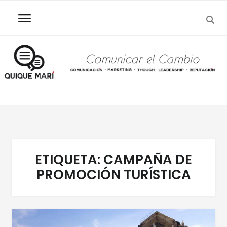
SEA
Skip
Skip
to
to
navigation
content
ETIQUETA:
CAMPAÑA DE
PROMOCIÓN TURÍSTICA