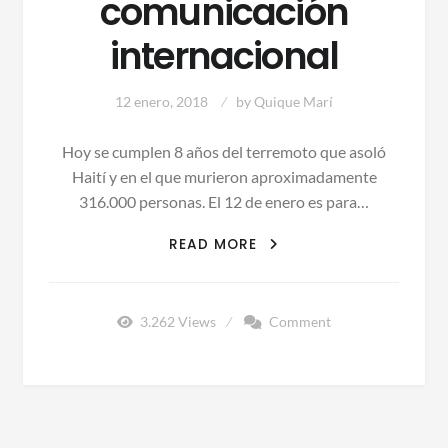
comunicación
internacional
12 enero, 2018
by
Quique Marí
Hoy se cumplen 8 años del terremoto que asoló
Haití y en el que murieron aproximadamente
316.000 personas. El 12 de enero es para…
CINCO
READ MORE
ESTRATEGIAS
PARA
QUE
3.262
Views
Comment
EL
HAITÍ
POST
TERREMOTO
RECUPERE
SU