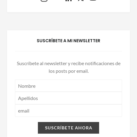
st
ic
n
o
ag
kr
k
u
ra
e
T
m
dI
u
SUSCRÍBETE A MI NEWSLETTER
n
b
e
Suscríbete al newsletter y recibe notificaciones de
los posts por email.